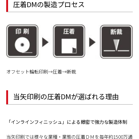
圧着DMの製造プロセス
オフセット輪転印刷→圧着→断裁
当矢印刷の圧着DMが選ばれる理由
「インラインフィニッシュ」による緻密で強力な製造体制
当矢印刷では様々な業種・業態の圧着ＤＭを毎年約1500万通