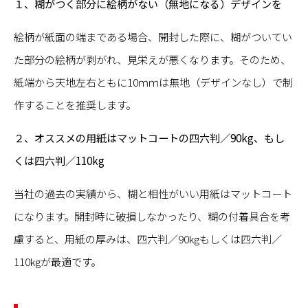
１、糊がつく部分に絵柄がない（無地になる）デザインを
絵柄が紙面の端まである場合、開封した際に、糊がついてい
た部分の絵柄が剥がれ、見栄えが悪くなります。そのため、
紙端から天地左右ともに10ｍｍは無地（デザインなし）で制
作することを推奨します。
２、オススメの用紙はマットコートの四六判／90kg、もし
くは四六判／110kg
当社の過去の実績から、糊と相性がいい用紙はマットコート
になります。開封時に破損しなかったり、糊の付着具合を考
慮すると、用紙の厚みは、四六判／90kgもしくは四六判／
110kgが最適です。